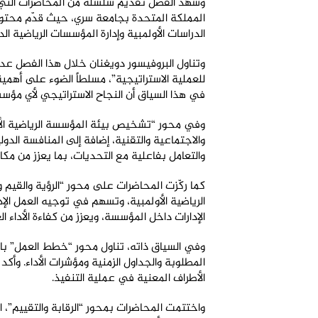
المملكة المتحدة بجامعة سري، حيث قدّم محتوى ع
الدراسات الأولمبية وإدارة المؤسسات الرياضية الد
وتناول البروفيسور دويغنان خلال هذا الفصل عددا
للعملية الاستراتيجية”، مسلطاً الضوء على أهمي
في هذا السياق أن النجاح الاستراتيجي لأي مؤس
وفي محور “تشخيص بيئة المؤسسة الرياضية الأولم
والاجتماعية والتقنية، إضافة إلى المنافسة الد
والتعامل بفاعلية مع التحديات، بما يعزز من مك
كما ركّزت المحاضرات على محور “الرؤية والقيم
الرياضية الأولمبية، وتسهم في توجيه العمل الإ
الإدارات داخل المؤسسة، ويعزز من كفاءة الأداء ال
وفي السياق ذاته، تناول محور “خطط العمل” باعت
المطلوبة والجداول الزمنية ومؤشرات الأداء. وأ
الأطراف المعنية في عملية التنفيذ
.
واختتمت المحاضرات بمحور “الرقابة والتقييم”، ا