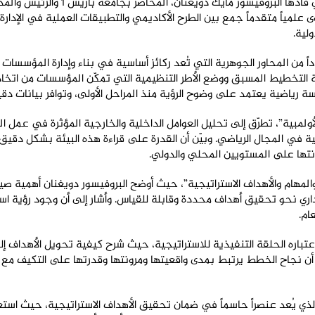
وشهد الفصل تقديم سلسلة من المحاضرات الت
لمياً متقدماً جمع بين الطرح الأكاديمي والتطبيقات العملية في الإدارة 
ولية
.
ً من المحاور الجوهرية التي تُعد ركائز أساسية في بناء وإدارة المؤسسات ا
ة التخطيط المسبق ووضع الأطر التنظيمية التي تمكّن المؤسسات من اتخاذ
سة رياضية يعتمد على وضوح الرؤية منذ المراحل الأولى، وتوافر بيانات 
بية”، تطرّق إلى تحليل العوامل الداخلية والخارجية المؤثرة في عمل ال
ولية في المجال الرياضي. وبيّن أن القدرة على قراءة هذه البيئة بشكل دق
انتها على المستويين المحلي والدولي
.
 والمهام والأهداف الاستراتيجية”، حيث أوضح البروفيسور دويغنان أهمي
داري نحو تحقيق أهداف محددة وقابلة للقياس. وأشار إلى أن وجود رؤية ا
عام
.
باره الحلقة التنفيذية للاستراتيجية، حيث شرح كيفية تحويل الأهداف إلى
كد أن نجاح الخطط يرتبط بمدى واقعيتها ومرونتها وقدرتها على التكيف مع 
لذي يُعد عنصراً حاسماً في ضمان تحقيق الأهداف الاستراتيجية، حيث استعر