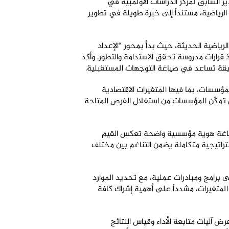
ي قادها البروفيسور مايك دويغنان، المحاضر بجامعة باريس 1 والرئيس والمدير السابق لمركز الدراسات الأولمبية في
الرياضية، مستنداً إلى خبرة طويلة في تطوير
لرياضية الحديثة، حيث بدأ بمحور “الإعداد
 قرارات مدروسة تحقق الاستدامة والتطور. وأكد
دقيقة تساعد في صياغة التوجهات المستقبلية
.
مؤسسات، بما فيها المتغيرات الاقتصادية
يق تمكّن المؤسسات من استغلال الفرص المتاحة
ة صياغة هوية مؤسسية واضحة تعكس القيم
ستراتيجية متكاملة يضمن التناغم بين مختلف
 برامج ومبادرات عملية، مع تحديد الموارد
المتغيرات، مشدداً على أهمية إشراك كافة
ض آليات متابعة الأداء وقياس النتائج