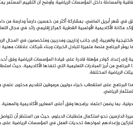
افية والمساءلة داخل المؤسسات الرياضية. وأوضح أن التقييم المستمر يمك
طلق في شهر أبريل الماضي، بمشاركة أكثر من خمسين دارساً ودارسة من
ؤكد مكانة الأكاديمية الأولمبية القطرية كمركز إقليمي رائد في مجال التعل
الخليجية والعربية، إلى جانب إداريين ومدربين ومتخصصين في المجال الريا
ما يوفّر البرنامج منصة متميزة لتبادل الخبرات وبناء شبكات علاقات مهن
ة إلى إعداد كوادر مؤهلة قادرة على قيادة المؤسسات الرياضية وفق أحدث ا
ا البرنامج من أبرز المبادرات التعليمية التي تنفذها الأكاديمية، حيث استط
ئات الرياضية المختلفة
.
هذا البرنامج على استقطاب خبراء دوليين مرموقين لتقديم محتوى علمي م
استثمار الرياضي.
لية، بما يضمن اعتماد برامجها وفق أعلى المعايير الأكاديمية والمهنية
.
ة الدارسين نحو استكمال متطلبات الدبلوم، حيث من المنتظر أن تتواصل ب
مشاركين وإعدادهم لمواجهة تحديات العمل في المؤسسات الرياضية على 