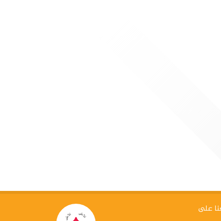
كاديمية الأولمبية القطرية تقيم دورة
ذكاء الاصطناعي التوليدي لقادة
ياضة"
حة: في إطار توجهها الاستراتيجي نحو مواكبة
ورات العالمية في مجالات التكنولوجيا
بتكار، نظّمت الأكاديمية الأولمبية القطرية دورة
ة بعنوان «الذكاء الاصطناعي التوليدي للقادة
نا على
في المجال الرياضي»، وذلك على مدار يومي 3 و4