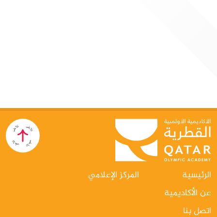
4 يونيو 2026
الأكاديمية الأولمبية القطرية تقيم دورة "الذكاء
الاصطناعي التوليدي لقادة الرياضة"
الدوحة: في إطار توجهها الاستراتيجي نحو مواكبة التطورات العالمية
في مجالات التكنولوجيا والابتكار، نظّمت الأكاديمية الأولمبية القطرية
دورة نوعية بعنوان «الذكاء الاصطناعي التوليدي للقادة في المجال
الرياضي»، وذلك على مدار يومي 3 و4 يونيو، بالتعاون مع شركة
Google Cloud، في خطوة تعكس التزامها المستمر بتطوير الكفاءات
القيادية في القطاع الرياضي وتعزيز قدراتها على التكيف مع التحولات
الرقمية المتسارعة.
الرئيسية
المركز الإعلامي
عن الأكاديمية
اتصل بنا