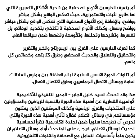
ثم يتعرف الدارسين الأنواع الصحفية من ناحية الأشكال التعبيرية التي
لها
طابع الثبات والاستمرارية،
حيث
تعكس الواقع بشكل مباشر
وواضح
، بالإضافة إلى
الأنواع الصحفية
التي
تعكس الواقع بشكل مباشر
وواضح وسهل
، وكذلك
الأنواع الصحفية لا تكتفي بتقديم الوقائع
،
بل
تفسرها، وتشرحها وتحللها، وتقّومها، وتضعها ضمن سياقها العام.
كما تعرف الدارسين على الفرق بين الريبورتاج والخبر والتقرير
والتحقيق والتعليق والحديث الصحفي وطرق كتابتهم وخصائص كل
منهم.
ثم تناولت الدورة الاسس السليمة لبناء العلاقة بين ممارس العلاقات
العامة ووسائل الاتصال الجماهيري وطرق الاتصال الفعال.
هذا وقد تحدث السيد خليل الجابر – المدير التنفيذي للأكاديمية
الأولمبية القطرية عن أهمية هذه الدورة بالنسبة للرياضين والمسؤولين
على المنتخبات والفرق الرياضية وكذلك الموظفين الذين يمثلون
مؤسساتهم في وسائل الاعلام فقال: تأتي أهمية هذه الدورة والتي
نحرص أن نطرحها سنوياً ضمن اجندة الاكاديمية نظراً لحساسية
الحديث لوسائل الاعلام، فيجب على المتحدث أمام وسائل الاعلام ان
يكون ملماً بأساسيات التعامل مع الصحافة والقنوات التلفزيونية