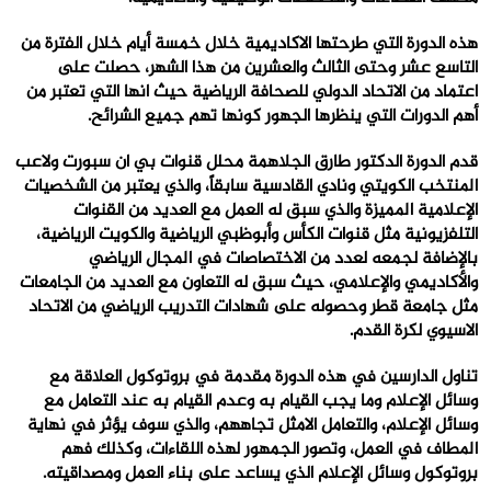
هذه الدورة التي طرحتها الاكاديمية خلال خمسة أيام خلال الفترة من
التاسع عشر وحتى الثالث والعشرين من هذا الشهر، حصلت على
اعتماد من الاتحاد الدولي للصحافة الرياضية حيث انها التي تعتبر من
أهم الدورات التي ينظرها الجهور كونها تهم جميع الشرائح.
قدم الدورة الدكتور طارق الجلاهمة محلل قنوات بي ان سبورت ولاعب
المنتخب الكويتي ونادي القادسية سابقاً، والذي يعتبر من الشخصيات
الإعلامية المميزة والذي سبق له العمل مع العديد من القنوات
التلفزيونية مثل قنوات الكأس وأبوظبي الرياضية والكويت الرياضية،
بالإضافة لجمعه لعدد من الاختصاصات في المجال الرياضي
والأكاديمي والإعلامي، حيث سبق له التعاون مع العديد من الجامعات
مثل جامعة قطر وحصوله على شهادات التدريب الرياضي من الاتحاد
الاسيوي لكرة القدم.
تناول الدارسين في هذه الدورة مقدمة في بروتوكول العلاقة مع
وسائل الإعلام و
ما يجب القيام به وعدم القيام به عند التعامل مع
وسائل الإعلام،
والتعامل الامثل
تجاههم،
والذي سوف
يؤثر في نهاية
المطاف في
ال
عمل،
و
تصور
ا
لجمهور
لهذه اللقاءات، وكذلك
فهم
بروتوكول وسائل الإعلام
الذي يساعد
على بناء
العمل
ومصداقيت
ه
.