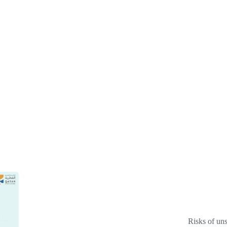
تا
04 ماي
وق
:00
Mr. Andrey 
ت
ال
ال
ق.ر
Risks of uns