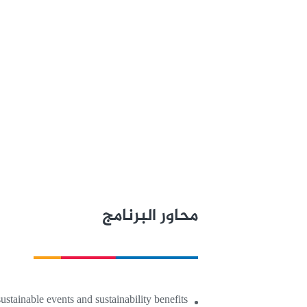
المقدم
Abramenko - Sustainability Consultant, FIFA
محاور البرنامج
ustainable events and sustainability benefits