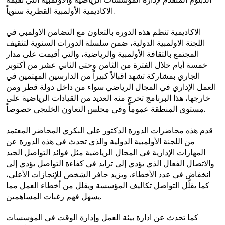
الاكاديمية الأولمبية القطرية سنوياً.
الاكاديمية تنظم هذه الدورة
بالتعاون مع التضامن الاولمبي في
اللجنة الاولمبية الدولية، ضمن سلسلة الدورات السنوية لتثقيف
المجتمع بالثقافة الأولمبية والرياضية، والتي أقيمت على مدار
خمسة أيام خلال الفترة من الثامن وحتى الثاني عشر من أكتوبر
الجاري بمشاركة تشهد اقبالاً كبيراً من الدارسين المهتمين في
العمل الإداري في المجال الرياضي سواء من داخل دولة قطر ومن
خارجها، هذا البرنامج تخرج منه العديد من القيادات الرياضية على
مستوى المنطقة عموماً وفي مجلس التعاون الخليجي خصوصاً.
قدم هذه محاضرات الدورة الدكتور علي البكري المحاضر المعتمد
من اللجنة الأولمبية الدولية والذي تحدث في هذه الدورة عن
المهارات الإدارية في المجال الرياضية مثل فوائد التواصل الجيد
والاتصال الفعال الذي يؤدي إلى
تزايد في كفاءة التواصل يؤدي إلى
انخفاض في عدد الأخطاء
، و
يزيد
حافز الشخص للإنجازات الأعلى،
كما
يقلّل التواصل تكاليف المؤسسة ويقلل من
أخطاء العمل مما
يسهل فهم رغبات المساهمين.
كما تحدث عن ادارة بيئة العمل وإدارة الوقت في
المؤسسات