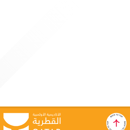
Academy’s position as a leading regional center for
specialized sports education
4 JUNE 2026
Qatar Olympic Academy Hosts “Generative AI for
Sports Leaders” Program
Doha: As part of its strategic direction to keep pace with
global advancements in technology and innovation, the
Qatar Olympic Academy organized a specialized programme
titled “Generative AI for Leaders in Sport” on June 3–4, in
collaboration with Google Cloud. This initiative reflects the
Academy’s ongoing commitment to developing leadership